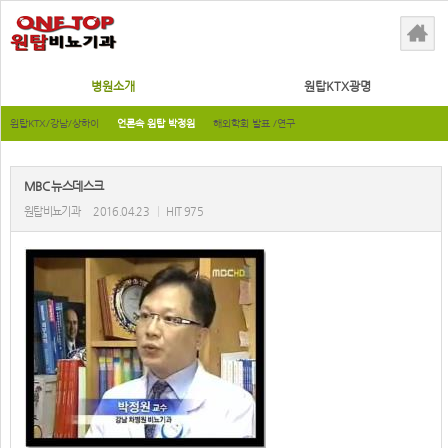
병원소개
원탑KTX광명
원탑KTX/강남/상하이
언론속 원탑 박정원
해외학회 발표 /연구
MBC 뉴스데스크
원탑비뇨기과
2016.04.23
|
HIT 975